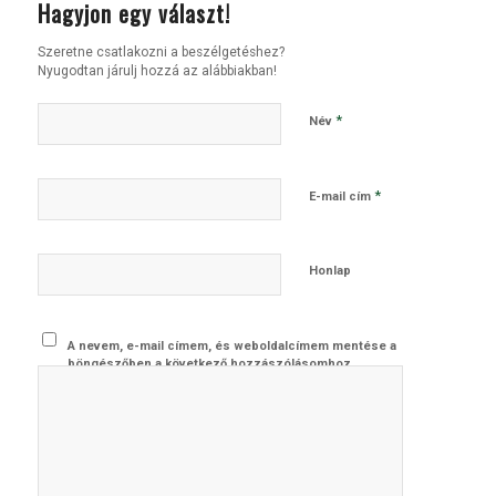
Hagyjon egy választ!
Szeretne csatlakozni a beszélgetéshez?
Nyugodtan járulj hozzá az alábbiakban!
*
Név
*
E-mail cím
Honlap
A nevem, e-mail címem, és weboldalcímem mentése a
böngészőben a következő hozzászólásomhoz.