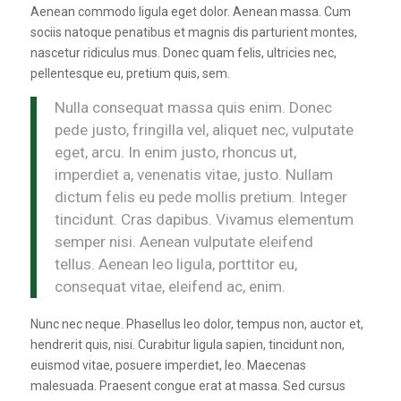
Aenean commodo ligula eget dolor. Aenean massa. Cum
sociis natoque penatibus et magnis dis parturient montes,
nascetur ridiculus mus. Donec quam felis, ultricies nec,
pellentesque eu, pretium quis, sem.
Nulla consequat massa quis enim. Donec
pede justo, fringilla vel, aliquet nec, vulputate
eget, arcu. In enim justo, rhoncus ut,
imperdiet a, venenatis vitae, justo. Nullam
dictum felis eu pede mollis pretium. Integer
tincidunt. Cras dapibus. Vivamus elementum
semper nisi. Aenean vulputate eleifend
tellus. Aenean leo ligula, porttitor eu,
consequat vitae, eleifend ac, enim.
Nunc nec neque. Phasellus leo dolor, tempus non, auctor et,
hendrerit quis, nisi. Curabitur ligula sapien, tincidunt non,
euismod vitae, posuere imperdiet, leo. Maecenas
malesuada. Praesent congue erat at massa. Sed cursus