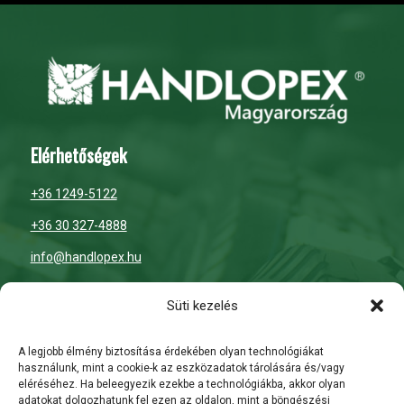
Elérhetőségek
+36 1249-5122
+36 30 327-4888
info@handlopex.hu
Nyitvatartás
Süti kezelés
H-P: 7:00 – 16:00
A legjobb élmény biztosítása érdekében olyan technológiákat
használunk, mint a cookie-k az eszközadatok tárolására és/vagy
Szombat: zárva
eléréséhez. Ha beleegyezik ezekbe a technológiákba, akkor olyan
adatokat dolgozhatunk fel ezen az oldalon, mint a böngészési