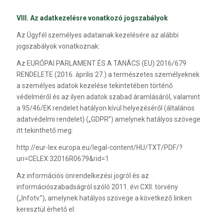
VIII. Az adatkezelésre vonatkozó jogszabályok
Az Ügyfél személyes adatainak kezelésére az alábbi
jogszabályok vonatkoznak:
Az EURÓPAI PARLAMENT ÉS A TANÁCS (EU) 2016/679
RENDELETE (2016. április 27.) a természetes személyeknek
a személyes adatok kezelése tekintetében történő
védelméről és az ilyen adatok szabad áramlásáról, valamint
a 95/46/EK rendelet hatályon kívül helyezéséről (általános
adatvédelmi rendelet) („GDPR”) amelynek hatályos szövege
itt tekinthető meg:
http://eur-lex.europa.eu/legal-content/HU/TXT/PDF/?
uri=CELEX:32016R0679&rid=1
Az információs önrendelkezési jogról és az
információszabadságról szóló 2011. évi CXII. törvény
(„Infotv.”), amelynek hatályos szövege a következő linken
keresztül érhető el: