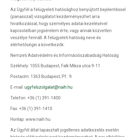
Az Ügyfél a felügyeleti hatósághoz benyújtott bejelentéssel
(panasszal) vizsgálatot kezdeményezhet arra
hivatkozással, hogy személyes adatai kezelésével
kapcsolatban jogsérelem érte, vagy annak közvetlen
veszélye fennáll. A felügyeleti hatóság neve és
elérhetőségei a következők:
Nemzeti Adatvédelmi és Információszabadság Hatóság
Székhely: 1055 Budapest, Falk Miksa utca 9-11
Postacím: 1363 Budapest, Pf.: 9.
E-mail:
ugyfelszolgalat@naih.hu
Telefon: +36 (1) 391-1400
Fax: +36 (1) 391-1410
Honlap: www.naih.hu
Az Ügyfél által tapasztalt jogellenes adatkezelés esetén
bíróság előtt polgári pert kezdeményezhet. A per elbírálása