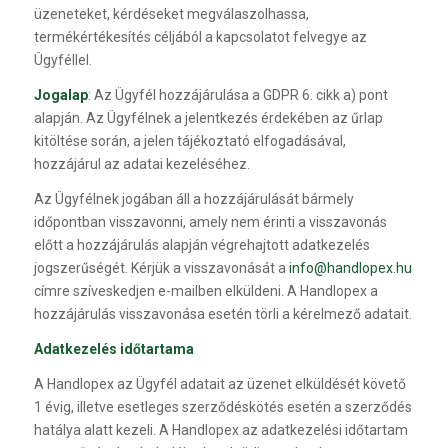
üzeneteket, kérdéseket megválaszolhassa,
termékértékesítés céljából a kapcsolatot felvegye az
Ügyféllel.
Jogalap
: Az Ügyfél hozzájárulása a GDPR 6. cikk a) pont
alapján. Az Ügyfélnek a jelentkezés érdekében az űrlap
kitöltése során, a jelen tájékoztató elfogadásával,
hozzájárul az adatai kezeléséhez.
Az Ügyfélnek jogában áll a hozzájárulását bármely
időpontban visszavonni, amely nem érinti a visszavonás
előtt a hozzájárulás alapján végrehajtott adatkezelés
jogszerűségét. Kérjük a visszavonását a
info@handlopex.hu
címre szíveskedjen e-mailben elküldeni. A Handlopex a
hozzájárulás visszavonása esetén törli a kérelmező adatait.
Adatkezelés időtartama
A Handlopex az Ügyfél adatait az üzenet elküldését követő
1 évig, illetve esetleges szerződéskötés esetén a szerződés
hatálya alatt kezeli. A Handlopex az adatkezelési időtartam