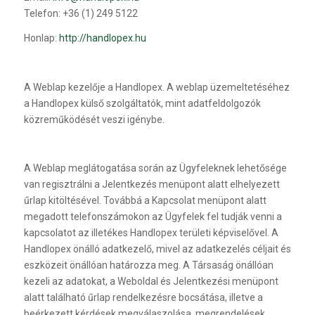
Telefon: +36 (1) 249 5122
Honlap:
http://handlopex.hu
A Weblap kezelője a Handlopex. A weblap üzemeltetéséhez
a Handlopex külső szolgáltatók, mint adatfeldolgozók
közreműködését veszi igénybe.
A Weblap meglátogatása során az Ügyfeleknek lehetősége
van regisztrálni a Jelentkezés menüpont alatt elhelyezett
űrlap kitöltésével. Továbbá a Kapcsolat menüpont alatt
megadott telefonszámokon az Ügyfelek fel tudják venni a
kapcsolatot az illetékes Handlopex területi képviselővel. A
Handlopex önálló adatkezelő, mivel az adatkezelés céljait és
eszközeit önállóan határozza meg. A Társaság önállóan
kezeli az adatokat, a Weboldal és Jelentkezési menüpont
alatt található űrlap rendelkezésre bocsátása, illetve a
beérkezett kérdések megválaszolása, megrendelések