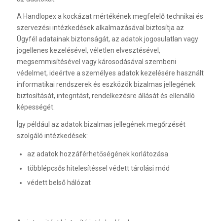
A Handlopex a kockázat mértékének megfelelő technikai és
szervezési intézkedések alkalmazásával biztosítja az
Ügyfél adatainak biztonságát, az adatok jogosulatlan vagy
jogellenes kezelésével, véletlen elvesztésével,
megsemmisítésével vagy károsodásával szembeni
védelmet, ideértve a személyes adatok kezelésére használt
informatikai rendszerek és eszközök bizalmas jellegének
biztosítását, integritást, rendelkezésre állását és ellenálló
képességét.
Így például az adatok bizalmas jellegének megőrzését
szolgáló intézkedések:
az adatok hozzáférhetőségének korlátozása
többlépcsős hitelesítéssel védett tárolási mód
védett belső hálózat