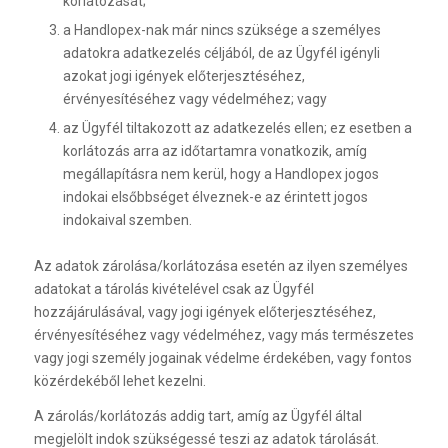
korlátozását;
a Handlopex-nak már nincs szüksége a személyes
adatokra adatkezelés céljából, de az Ügyfél igényli
azokat jogi igények előterjesztéséhez,
érvényesítéséhez vagy védelméhez; vagy
az Ügyfél tiltakozott az adatkezelés ellen; ez esetben a
korlátozás arra az időtartamra vonatkozik, amíg
megállapításra nem kerül, hogy a Handlopex jogos
indokai elsőbbséget élveznek-e az érintett jogos
indokaival szemben.
Az adatok zárolása/korlátozása esetén az ilyen személyes
adatokat a tárolás kivételével csak az Ügyfél
hozzájárulásával, vagy jogi igények előterjesztéséhez,
érvényesítéséhez vagy védelméhez, vagy más természetes
vagy jogi személy jogainak védelme érdekében, vagy fontos
közérdekéből lehet kezelni.
A zárolás/korlátozás addig tart, amíg az Ügyfél által
megjelölt indok szükségessé teszi az adatok tárolását.