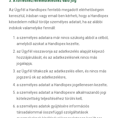
3. A törléshez/elfeledtetéshez való jog
Az Ügyfél a Handlopex fentebb megadott elérhetőségein
keresztül, írásban vagy email-ben kérheti, hogy a Handlopex
késedelem nélkül törölje személyes adatait, ha az alábbi
indokok valamelyike fennáll:
a személyes adataira már nincs szükség abból a célból,
amelyből azokat a Handlopex kezelte;
az Ügyfél visszavonja az adatkezelés alapját képező
hozzájárulását, és az adatkezelésnek nincs más
jogalapja;
az Ügyfél tiltakozik az adatkezelés ellen, és nincs más
jogszerű ok az adatkezelésre,
a személyes adatait a Handlopex jogellenesen kezelte;
a személyes adatait a Handlopexre alkalmazandó jogi
kötelezettség teljesítéséhez törölni kell;
a személyes adatok gyűjtésére információs
társadalommal összefüggő szolgáltatások