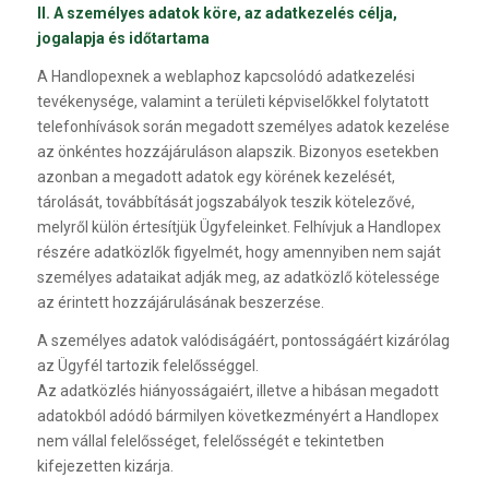
II. A személyes adatok köre, az adatkezelés célja,
jogalapja és időtartama
A Handlopexnek a weblaphoz kapcsolódó adatkezelési
tevékenysége, valamint a területi képviselőkkel folytatott
telefonhívások során megadott személyes adatok kezelése
az önkéntes hozzájáruláson alapszik. Bizonyos esetekben
azonban a megadott adatok egy körének kezelését,
tárolását, továbbítását jogszabályok teszik kötelezővé,
melyről külön értesítjük Ügyfeleinket. Felhívjuk a Handlopex
részére adatközlők figyelmét, hogy amennyiben nem saját
személyes adataikat adják meg, az adatközlő kötelessége
az érintett hozzájárulásának beszerzése.
A személyes adatok valódiságáért, pontosságáért kizárólag
az Ügyfél tartozik felelősséggel.
Az adatközlés hiányosságaiért, illetve a hibásan megadott
adatokból adódó bármilyen következményért a Handlopex
nem vállal felelősséget, felelősségét e tekintetben
kifejezetten kizárja.