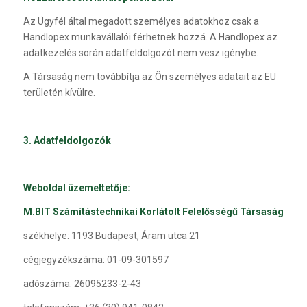
Az Ügyfél által megadott személyes adatokhoz csak a
Handlopex munkavállalói férhetnek hozzá. A Handlopex az
adatkezelés során adatfeldolgozót nem vesz igénybe.
A Társaság nem továbbítja az Ön személyes adatait az EU
területén kívülre.
3. Adatfeldolgozók
Weboldal üzemeltetője:
M.BIT Számítástechnikai
Korlátolt Felelősségű Társaság
székhelye: 1193 Budapest, Áram utca 21
cégjegyzékszáma: 01-09-301597
adószáma: 26095233-2-43