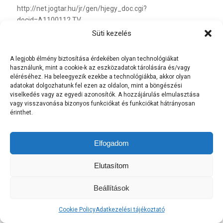
http://net.jogtar.hu/jr/gen/hjegy_doc.cgi?
docid=A1100112.TV
Süti kezelés
Az információs társadalommal összefüggő szolgáltatások
egyes kérdéseiről szóló 2001. évi CVIII. törvény („Ektv.”),
A legjobb élmény biztosítása érdekében olyan technológiákat
amelynek hatályos szövege, amelynek hatályos szövege a
használunk, mint a cookie-k az eszközadatok tárolására és/vagy
következő linken keresztül érhető el:
eléréséhez. Ha beleegyezik ezekbe a technológiákba, akkor olyan
adatokat dolgozhatunk fel ezen az oldalon, mint a böngészési
https://net.jogtar.hu/jogszabaly?docid=a0100108.tv
viselkedés vagy az egyedi azonosítók. A hozzájárulás elmulasztása
vagy visszavonása bizonyos funkciókat és funkciókat hátrányosan
A gazdasági reklámtevékenység alapvető feltételeiről és
érinthet.
egyes korlátairól szóló 2008. évi XLVIII. törvény linken
keresztül érhető el:
Elfogadom
https://net.jogtar.hu/jogszabaly?docid=A0800048.TV
Elutasítom
Beállítások
Cookie Policy
Adatkezelési tájékoztató