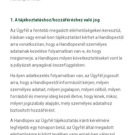
1. A tájékoztatáshoz/hozzáféréshez való jog
Az Ügyfél a fentebb megadott elérhetőségeken keresztül,
írásban vagy email-ben tájékoztatást kérhet a Handlopextől
arra vonatkozóan, hogy a Handlopexnél személyes
adatainak kezelése folyamatban van-e, és hogy
megismerje, a Handlopex milyen következtetéseket vont le
a pályázati anyagával összefüggésben.
Ha ilyen adatkezelés folyamatban van, az Ügyfél jogosult
arra, hogy a Handlopextől információt kérjen, milyen
személyes adatait, milyen jogalapon, milyen célból, milyen
forrásból és mennyi ideig kezeli illetve, hogy kinek, mikor,
milyen jogszabály alapján, mely személyes adataihoz
biztosított hozzáférést.
A Handlopex az Ügyfél tájékoztatás iránti kérelmére
legfeljebb egy hónapon belül, az Ügyfél által megadott
elérhetőségre küldött levélben vagy email-ben válaszol.