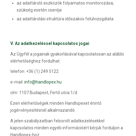
az adattároló eszközök folyamatos monitorozása,
szükség esetén cseréje
az adattárolási struktúra időszakos felülvizsgálata
V. Az adatkezeléssel kapcsolatos jogai
Az Ügyfél a jogainak gyakorlásával kapcsolatosan az alábbi
elérhetőséghez fordulhat:
telefon: +36 (1) 249 5122
e-mail:
info@handlopex.hu
cím: 1107 Budapest, Fertő utca 1/d.
Ezen elérhetőségek minden Handlopexet érintő
jogérvényesítésnél alkalmazandó.
A jelen szabályzatban felsorolt adatkezelésekkel
kapcsolatos minden egyéb információért kérjük forduljon a
Handlopex-hoz.