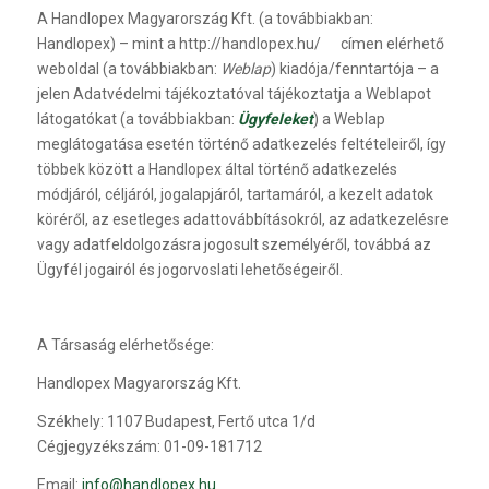
A Handlopex Magyarország Kft. (a továbbiakban:
Handlopex) – mint a http://handlopex.hu/ címen elérhető
weboldal (a továbbiakban:
Weblap
) kiadója/fenntartója – a
jelen Adatvédelmi tájékoztatóval tájékoztatja a Weblapot
látogatókat (a továbbiakban:
Ügyfeleket
) a Weblap
meglátogatása esetén történő adatkezelés feltételeiről, így
többek között a Handlopex által történő adatkezelés
módjáról, céljáról, jogalapjáról, tartamáról, a kezelt adatok
köréről, az esetleges adattovábbításokról, az adatkezelésre
vagy adatfeldolgozásra jogosult személyéről, továbbá az
Ügyfél jogairól és jogorvoslati lehetőségeiről.
A Társaság elérhetősége:
Handlopex Magyarország Kft.
Székhely: 1107 Budapest, Fertő utca 1/d
Cégjegyzékszám: 01-09-181712
Email:
info@handlopex.hu