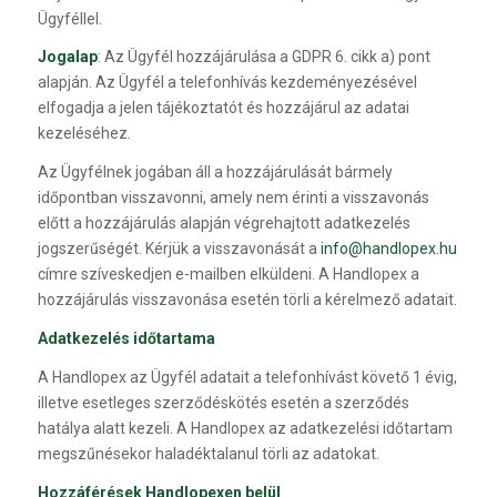
Ügyféllel.
Jogalap
: Az Ügyfél hozzájárulása a GDPR 6. cikk a) pont
alapján. Az Ügyfél a telefonhívás kezdeményezésével
elfogadja a jelen tájékoztatót és hozzájárul az adatai
kezeléséhez.
Az Ügyfélnek jogában áll a hozzájárulását bármely
időpontban visszavonni, amely nem érinti a visszavonás
előtt a hozzájárulás alapján végrehajtott adatkezelés
jogszerűségét. Kérjük a visszavonását a
info@handlopex.hu
címre szíveskedjen e-mailben elküldeni. A Handlopex a
hozzájárulás visszavonása esetén törli a kérelmező adatait.
Adatkezelés időtartama
A Handlopex az Ügyfél adatait a telefonhívást követő 1 évig,
illetve esetleges szerződéskötés esetén a szerződés
hatálya alatt kezeli. A Handlopex az adatkezelési időtartam
megszűnésekor haladéktalanul törli az adatokat.
Hozzáférések Handlopexen belül