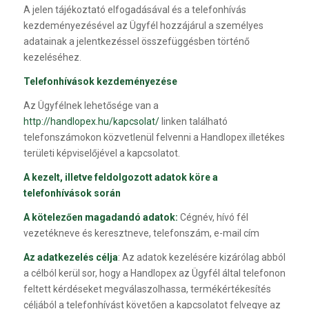
A jelen tájékoztató elfogadásával és a telefonhívás
kezdeményezésével az Ügyfél hozzájárul a személyes
adatainak a jelentkezéssel összefüggésben történő
kezeléséhez.
Telefonhívások kezdeményezése
Az Ügyfélnek lehetősége van a
http://handlopex.hu/kapcsolat/
linken található
telefonszámokon közvetlenül felvenni a Handlopex illetékes
területi képviselőjével a kapcsolatot.
A kezelt, illetve feldolgozott adatok köre a
telefonhívások során
A kötelezően magadandó adatok:
Cégnév, hívó fél
vezetékneve és keresztneve, telefonszám, e-mail cím
Az adatkezelés célja
: Az adatok kezelésére kizárólag abból
a célból kerül sor, hogy a Handlopex az Ügyfél által telefonon
feltett kérdéseket megválaszolhassa, termékértékesítés
céljából a telefonhívást követően a kapcsolatot felvegye az