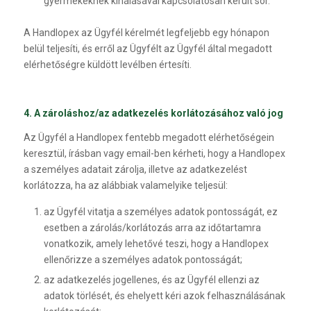
gyermekeknek kínálásával kapcsolatosan került sor.
A Handlopex az Ügyfél kérelmét legfeljebb egy hónapon
belül teljesíti, és erről az Ügyfélt az Ügyfél által megadott
elérhetőségre küldött levélben értesíti.
4. A zároláshoz/az adatkezelés korlátozásához való jog
Az Ügyfél a Handlopex fentebb megadott elérhetőségein
keresztül, írásban vagy email-ben kérheti, hogy a Handlopex
a személyes adatait zárolja, illetve az adatkezelést
korlátozza, ha az alábbiak valamelyike teljesül:
az Ügyfél vitatja a személyes adatok pontosságát, ez
esetben a zárolás/korlátozás arra az időtartamra
vonatkozik, amely lehetővé teszi, hogy a Handlopex
ellenőrizze a személyes adatok pontosságát;
az adatkezelés jogellenes, és az Ügyfél ellenzi az
adatok törlését, és ehelyett kéri azok felhasználásának