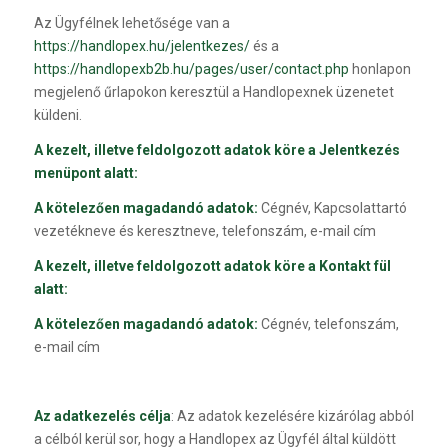
Az Ügyfélnek lehetősége van a
https://handlopex.hu/jelentkezes/
és a
https://handlopexb2b.hu/pages/user/contact.php
honlapon
megjelenő űrlapokon keresztül a Handlopexnek üzenetet
küldeni.
A kezelt, illetve feldolgozott adatok köre a Jelentkezés
menüpont alatt:
A kötelezően magadandó adatok:
Cégnév, Kapcsolattartó
vezetékneve és keresztneve, telefonszám, e-mail cím
A kezelt, illetve feldolgozott adatok köre a Kontakt fül
alatt:
A kötelezően magadandó adatok:
Cégnév, telefonszám,
e-mail cím
Az adatkezelés célja
: Az adatok kezelésére kizárólag abból
a célból kerül sor, hogy a Handlopex az Ügyfél által küldött