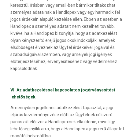
keresztül, írásban vagy email-ben bármikor tiltakozhat
személyes adatainak a Handlopex vagy egy harmadik fél
jogos érdekein alapuló kezelése ellen. Ebben az esetben a
Handlopex a személyes adatait nem kezelheti tovább,
kivéve, ha a Handlopex bizonyítja, hogy az adatkezelést
olyan kényszerítő erejű jogos okok indokolják, amelyek
elsőbbséget élveznek az Ügyfél érdekeivel, jogaival és
szabadságaival szemben, vagy amelyek jogi igények
előterjesztéséhez, érvényesítéséhez vagy védelméhez
kapcsolódnak.
VI. Az adatkezeléssel kapcsolatos jogérvényesítési
lehetőségek
Amennyiben jogellenes adatkezelést tapasztal, a jogi
eljárás kezdeményezése előtt az Ügyfélnek célszerű
panaszát először a Handlopexnek elküldenie, mivel így
lehetőség nyílik arra, hogy a Handlopex a jogszerű állapotot
magától helyreállítsa.