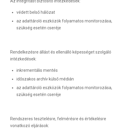
Az integritást biztosító intézkedések:
védett belső hálózat
az adattároló eszközök folyamatos monitorozása,
szükség esetén cseréje
Rendelkezésre állást és ellenálló képességet szolgáló
intézkedések:
inkrementális mentés
időszakos archív külső médián
az adattároló eszközök folyamatos monitorozása,
szükség esetén cseréje
Rendszeres tesztelésre, felmérésre és értékelésre
vonatkozó eljárások: