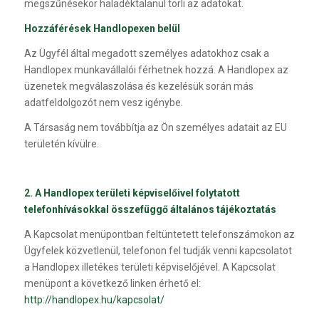
megszűnésekor haladéktalanul törli az adatokat.
Hozzáférések Handlopexen belül
Az Ügyfél által megadott személyes adatokhoz csak a
Handlopex munkavállalói férhetnek hozzá. A Handlopex az
üzenetek megválaszolása és kezelésük során más
adatfeldolgozót nem vesz igénybe.
A Társaság nem továbbítja az Ön személyes adatait az EU
területén kívülre.
2. A Handlopex területi képviselőivel folytatott
telefonhívásokkal összefüggő általános tájékoztatás
A Kapcsolat menüpontban feltüntetett telefonszámokon az
Ügyfelek közvetlenül, telefonon fel tudják venni kapcsolatot
a Handlopex illetékes területi képviselőjével. A Kapcsolat
menüpont a következő linken érhető el:
http://handlopex.hu/kapcsolat/