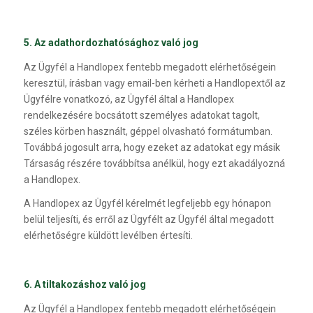
5. Az adathordozhatósághoz való jog
Az Ügyfél a Handlopex fentebb megadott elérhetőségein
keresztül, írásban vagy email-ben kérheti a Handlopextől az
Ügyfélre vonatkozó, az Ügyfél által a Handlopex
rendelkezésére bocsátott személyes adatokat tagolt,
széles körben használt, géppel olvasható formátumban.
Továbbá jogosult arra, hogy ezeket az adatokat egy másik
Társaság részére továbbítsa anélkül, hogy ezt akadályozná
a Handlopex.
A Handlopex az Ügyfél kérelmét legfeljebb egy hónapon
belül teljesíti, és erről az Ügyfélt az Ügyfél által megadott
elérhetőségre küldött levélben értesíti.
6. A tiltakozáshoz való jog
Az Ügyfél a Handlopex fentebb megadott elérhetőségein