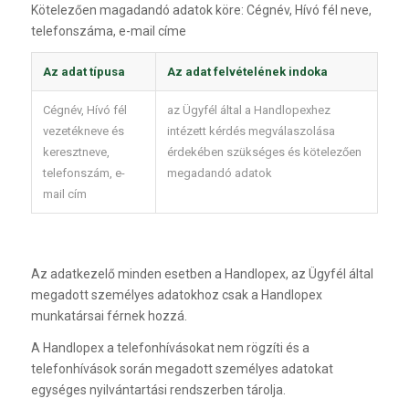
Kötelezően magadandó adatok köre: Cégnév, Hívó fél neve,
telefonszáma, e-mail címe
Az adat típusa
Az adat felvételének indoka
Cégnév, Hívó fél
az Ügyfél által a Handlopexhez
vezetékneve és
intézett kérdés megválaszolása
keresztneve,
érdekében szükséges és kötelezően
telefonszám, e-
megadandó adatok
mail cím
Az adatkezelő minden esetben a Handlopex, az Ügyfél által
megadott személyes adatokhoz csak a Handlopex
munkatársai férnek hozzá.
A Handlopex a telefonhívásokat nem rögzíti és a
telefonhívások során megadott személyes adatokat
egységes nyilvántartási rendszerben tárolja.