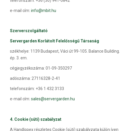
telefonszám: +36 (30) 941-0842
e-mail cím:
info@mbit.hu
Szerverszolgáltató
Servergarden Korlátolt Felelősségű Társaság
székhelye: 1139 Budapest, Váci út 99-105. Balance Building.
ép. 3. em.
cégjegyzékszáma: 01-09-350297
adószáma: 27116328-2-41
telefonszám: +36 1 432 3133
e-mail cím:
sales@servergarden.hu
4. Cookie (süti) szabályzat
A Handlopex részletes Cookie (süti) szabályzata külön íven