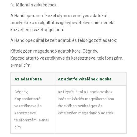
feltétlenül szükségesek.
A Handlopex nem kezel olyan személyes adatokat,
amelyekre a szolgáltatás igénybevételével nincsenek
közvetlen összefüggésben.
A Handlopex által kezelt adatok és feldolgozott adatok:
Kötelezően magadandó adatok köre: Cégnév,
Kapcsolattartó vezetékneve és keresztneve, telefonszám,
e-mail cím
Az adat típusa
Az adat felvételének indoka
Cégnév,
az Ügyfél által a Handlopexhez
Kapcsolattartó
intézett kérdés megválaszolása
vezetékneve és
érdekében szükséges és
keresztneve,
kötelezően megadandó adatok
telefonszám, e-mail
cím