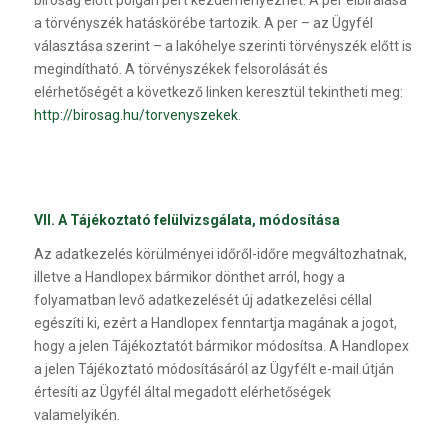
a törvényszék hatáskörébe tartozik. A per – az Ügyfél
választása szerint – a lakóhelye szerinti törvényszék előtt is
megindítható. A törvényszékek felsorolását és
elérhetőségét a következő linken keresztül tekintheti meg:
http://birosag.hu/torvenyszekek
.
VII. A Tájékoztató felülvizsgálata, módosítása
Az adatkezelés körülményei időről-időre megváltozhatnak,
illetve a Handlopex bármikor dönthet arról, hogy a
folyamatban levő adatkezelését új adatkezelési céllal
egészíti ki, ezért a Handlopex fenntartja magának a jogot,
hogy a jelen Tájékoztatót bármikor módosítsa. A Handlopex
a jelen Tájékoztató módosításáról az Ügyfélt e-mail útján
értesíti az Ügyfél által megadott elérhetőségek
valamelyikén.