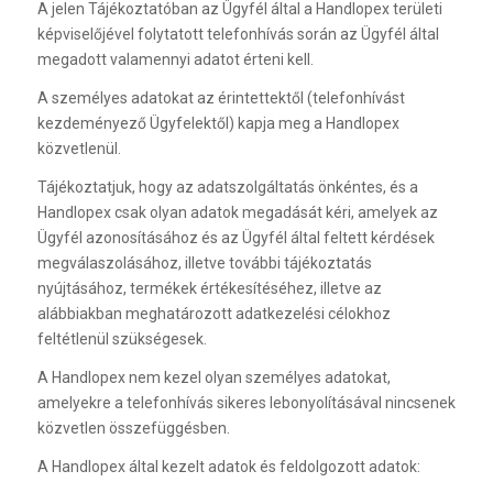
A jelen Tájékoztatóban az Ügyfél által a Handlopex területi
képviselőjével folytatott telefonhívás során az Ügyfél által
megadott valamennyi adatot érteni kell.
A személyes adatokat az érintettektől (telefonhívást
kezdeményező Ügyfelektől) kapja meg a Handlopex
közvetlenül.
Tájékoztatjuk, hogy az adatszolgáltatás önkéntes, és a
Handlopex csak olyan adatok megadását kéri, amelyek az
Ügyfél azonosításához és az Ügyfél által feltett kérdések
megválaszolásához, illetve további tájékoztatás
nyújtásához, termékek értékesítéséhez, illetve az
alábbiakban meghatározott adatkezelési célokhoz
feltétlenül szükségesek.
A Handlopex nem kezel olyan személyes adatokat,
amelyekre a telefonhívás sikeres lebonyolításával nincsenek
közvetlen összefüggésben.
A Handlopex által kezelt adatok és feldolgozott adatok: