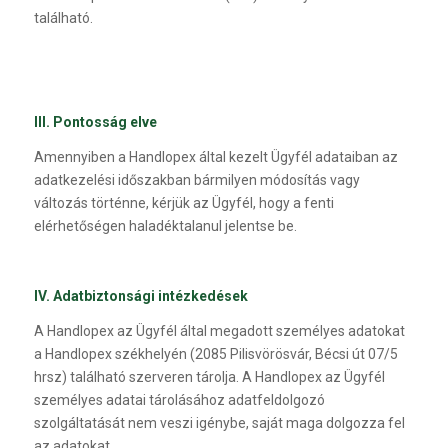
található.
III. Pontosság elve
Amennyiben a Handlopex által kezelt Ügyfél adataiban az
adatkezelési időszakban bármilyen módosítás vagy
változás történne, kérjük az Ügyfél, hogy a fenti
elérhetőségen haladéktalanul jelentse be.
IV. Adatbiztonsági intézkedések
A Handlopex az Ügyfél által megadott személyes adatokat
a Handlopex székhelyén (2085 Pilisvörösvár, Bécsi út 07/5
hrsz) található szerveren tárolja. A Handlopex az Ügyfél
személyes adatai tárolásához adatfeldolgozó
szolgáltatását nem veszi igénybe, saját maga dolgozza fel
az adatokat.