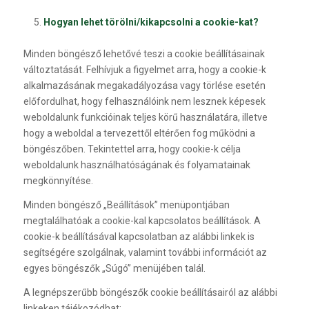
Hogyan lehet törölni/kikapcsolni a cookie-kat?
Minden böngésző lehetővé teszi a cookie beállításainak
változtatását. Felhívjuk a figyelmet arra, hogy a cookie-k
alkalmazásának megakadályozása vagy törlése esetén
előfordulhat, hogy felhasználóink nem lesznek képesek
weboldalunk funkcióinak teljes körű használatára, illetve
hogy a weboldal a tervezettől eltérően fog működni a
böngészőben. Tekintettel arra, hogy cookie-k célja
weboldalunk használhatóságának és folyamatainak
megkönnyítése.
Minden böngésző „Beállítások” menüpontjában
megtalálhatóak a cookie-kal kapcsolatos beállítások. A
cookie-k beállításával kapcsolatban az alábbi linkek is
segítségére szolgálnak, valamint további információt az
egyes böngészők „Súgó” menüjében talál.
A legnépszerűbb böngészők cookie beállításairól az alábbi
linkeken tájékozódhat: