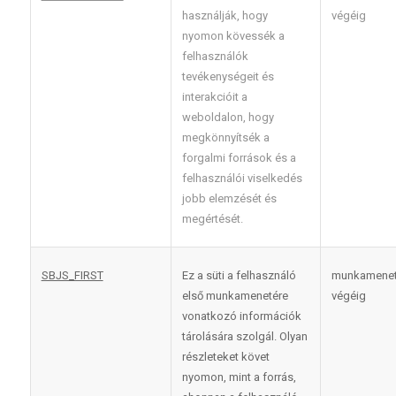
használják, hogy
végéig
nyomon kövessék a
felhasználók
tevékenységeit és
interakcióit a
weboldalon, hogy
megkönnyítsék a
forgalmi források és a
felhasználói viselkedés
jobb elemzését és
megértését.
SBJS_FIRST
Ez a süti a felhasználó
munkamene
első munkamenetére
végéig
vonatkozó információk
tárolására szolgál. Olyan
részleteket követ
nyomon, mint a forrás,