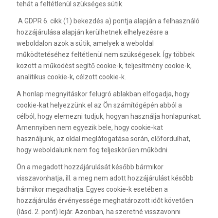
tehát a feltétlenül szükséges sütik.
A GDPR 6. cikk (1) bekezdés a) pontja alapján a felhasználó
hozzájárulása alapján kerülhetnek elhelyezésre a
weboldalon azok a sütik, amelyek a weboldal
működtetéséhez feltétlenül nem szükségesek. Így többek
között a működést segítő cookie-k, teljesítmény cookie-k,
analitikus cookie-k, célzott cookie-k.
A honlap megnyitáskor felugró ablakban elfogadja, hogy
cookie-kat helyezzünk el az Ön számítógépén abból a
célból, hogy elemezni tudjuk, hogyan használja honlapunkat.
Amennyiben nem egyezik bele, hogy cookie-kat
használjunk, az oldal meglátogatása során, előfordulhat,
hogy weboldalunk nem fog teljeskörűen működni.
Ön a megadott hozzájárulását később bármikor
visszavonhatja, ill. a meg nem adott hozzájárulást később
bármikor megadhatja. Egyes cookie-k esetében a
hozzájárulás érvényessége meghatározott időt követően
(lásd. 2. pont) lejár. Azonban, ha szeretné visszavonni