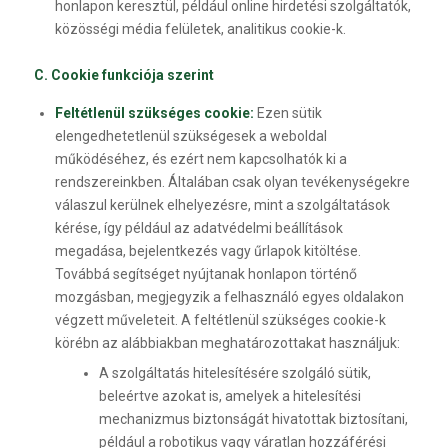
honlapon keresztül, például online hirdetési szolgáltatók,
közösségi média felületek, analitikus cookie-k.
C. Cookie funkciója szerint
Feltétlenül szükséges cookie:
Ezen sütik
elengedhetetlenül szükségesek a weboldal
működéséhez, és ezért nem kapcsolhatók ki a
rendszereinkben. Általában csak olyan tevékenységekre
válaszul kerülnek elhelyezésre, mint a szolgáltatások
kérése, így például az adatvédelmi beállítások
megadása, bejelentkezés vagy űrlapok kitöltése.
Továbbá segítséget nyújtanak honlapon történő
mozgásban, megjegyzik a felhasználó egyes oldalakon
végzett műveleteit. A feltétlenül szükséges cookie-k
körébn az alábbiakban meghatározottakat használjuk:
A szolgáltatás hitelesítésére szolgáló sütik,
beleértve azokat is, amelyek a hitelesítési
mechanizmus biztonságát hivatottak biztosítani,
például a robotikus vagy váratlan hozzáférési