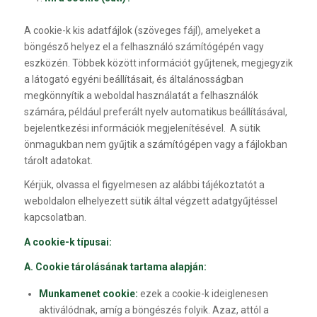
A cookie-k kis adatfájlok (szöveges fájl), amelyeket a
böngésző helyez el a felhasználó számítógépén vagy
eszközén. Többek között információt gyűjtenek, megjegyzik
a látogató egyéni beállításait, és általánosságban
megkönnyítik a weboldal használatát a felhasználók
számára, például preferált nyelv automatikus beállításával,
bejelentkezési információk megjelenítésével. A sütik
önmagukban nem gyűjtik a számítógépen vagy a fájlokban
tárolt adatokat.
Kérjük, olvassa el figyelmesen az alábbi tájékoztatót a
weboldalon elhelyezett sütik által végzett adatgyűjtéssel
kapcsolatban.
A cookie-k típusai:
A. Cookie tárolásának tartama alapján:
Munkamenet cookie:
ezek a cookie-k ideiglenesen
aktiválódnak, amíg a böngészés folyik. Azaz, attól a