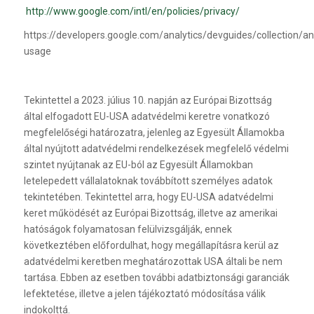
http://www.google.com/intl/en/policies/privacy/
https://developers.google.com/analytics/devguides/collection/ana
usage
Tekintettel a 2023. július 10. napján az Európai Bizottság
által elfogadott EU-USA adatvédelmi keretre vonatkozó
megfelelőségi határozatra, jelenleg az Egyesült Államokba
által nyújtott adatvédelmi rendelkezések megfelelő védelmi
szintet nyújtanak az EU-ból az Egyesült Államokban
letelepedett vállalatoknak továbbított személyes adatok
tekintetében. Tekintettel arra, hogy EU-USA adatvédelmi
keret működését az Európai Bizottság, illetve az amerikai
hatóságok folyamatosan felülvizsgálják, ennek
következtében előfordulhat, hogy megállapításra kerül az
adatvédelmi keretben meghatározottak USA általi be nem
tartása. Ebben az esetben további adatbiztonsági garanciák
lefektetése, illetve a jelen tájékoztató módosítása válik
indokolttá.