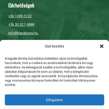
Elérhetőségek
+36 1249-5122
+36 30 327-4888
info@handlopex.hu
Nyitvatartás
Süti kezelés
H-P: 7:00 – 16:00
A legjobb élmény biztosítása érdekében olyan technológiákat
használunk, mint a cookie-k az eszközadatok tárolására és/vagy
Szombat: zárva
eléréséhez. Ha beleegyezik ezekbe a technológiákba, akkor olyan
adatokat dolgozhatunk fel ezen az oldalon, mint a böngészési
Vasárnap: zárva
viselkedés vagy az egyedi azonosítók. A hozzájárulás elmulasztása
vagy visszavonása bizonyos funkciókat és funkciókat hátrányosan
érinthet.
ÁSZF
Általános Szerződési Feltételek
Elfogadom