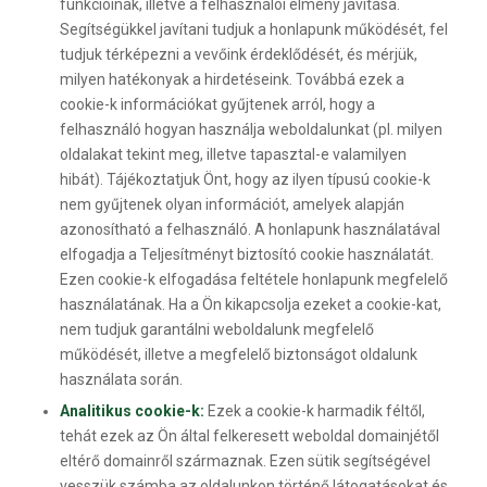
funkcióinak, illetve a felhasználói élmény javítása.
Segítségükkel javítani tudjuk a honlapunk működését, fel
tudjuk térképezni a vevőink érdeklődését, és mérjük,
milyen hatékonyak a hirdetéseink. Továbbá ezek a
cookie-k információkat gyűjtenek arról, hogy a
felhasználó hogyan használja weboldalunkat (pl. milyen
oldalakat tekint meg, illetve tapasztal-e valamilyen
hibát). Tájékoztatjuk Önt, hogy az ilyen típusú cookie-k
nem gyűjtenek olyan információt, amelyek alapján
azonosítható a felhasználó. A honlapunk használatával
elfogadja a Teljesítményt biztosító cookie használatát.
Ezen cookie-k elfogadása feltétele honlapunk megfelelő
használatának. Ha a Ön kikapcsolja ezeket a cookie-kat,
nem tudjuk garantálni weboldalunk megfelelő
működését, illetve a megfelelő biztonságot oldalunk
használata során.
Analitikus cookie-k:
Ezek a cookie-k harmadik féltől,
tehát ezek az Ön által felkeresett weboldal domainjétől
eltérő domainről származnak. Ezen sütik segítségével
vesszük számba az oldalunkon történő látogatásokat és