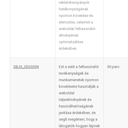
reklámkampányok
hatékonyságának
nyomon követése és
elemzése, valamint a
weboldal felhasználói
élményének
optimalizálása
érdekében.
SBJS_SESSION
Ezt a sütit a felhasználói
30 perc
tevékenységek és
munkamenetek nyomon
követésére használják a
weboldal
teljesítményének és
használhatóságának
javítása érdekében, és
segít megérteni, hogy a
látogatók hogyan lépnek