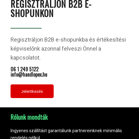
REGISZTRÁLJON B2B E-
SHOPUNKON
Regisztráljon B2B e-shopunkba és értékesítési
képviselőnk azonnal felveszi Önnel a
kapcsolatot.
06 1 249 5122
info@handlopex.hu
Jelentkezés
Rólunk mondták
Ingyenes szállítást garantálunk partnereinknek minimális
rendelés nélkül.