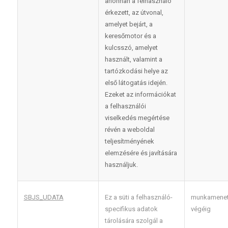
ahonnan a felhasználó
érkezett, az útvonal,
amelyet bejárt, a
keresőmotor és a
kulcsszó, amelyet
használt, valamint a
tartózkodási helye az
első látogatás idején.
Ezeket az információkat
a felhasználói
viselkedés megértése
révén a weboldal
teljesítményének
elemzésére és javítására
használjuk.
SBJS_UDATA
Ez a süti a felhasználó-
munkamene
specifikus adatok
végéig
tárolására szolgál a