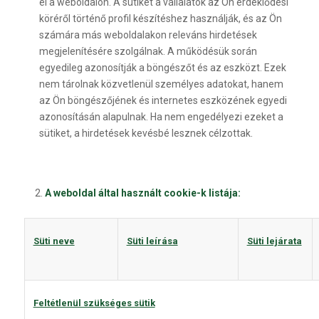
el a weboldalon. A sütiket a vállalatok az Ön érdeklődési
köréről történő profil készítéshez használják, és az Ön
számára más weboldalakon releváns hirdetések
megjelenítésére szolgálnak. A működésük során
egyedileg azonosítják a böngészőt és az eszközt. Ezek
nem tárolnak közvetlenül személyes adatokat, hanem
az Ön böngészőjének és internetes eszközének egyedi
azonosításán alapulnak. Ha nem engedélyezi ezeket a
sütiket, a hirdetések kevésbé lesznek célzottak.
A weboldal által használt cookie-k listája:
Süti neve
Süti leírása
Süti lejárata
Feltétlenül szükséges sütik