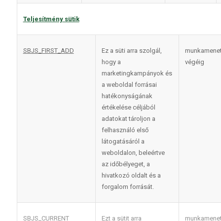
Teljesítmény sütik
SBJS_FIRST_ADD
Ez a süti arra szolgál,
munkamene
hogy a
végéig
marketingkampányok és
a weboldal forrásai
hatékonyságának
értékelése céljából
adatokat tároljon a
felhasználó első
látogatásáról a
weboldalon, beleértve
az időbélyeget, a
hivatkozó oldalt és a
forgalom forrását.
SBJS_CURRENT
Ezt a sütit arra
munkamene