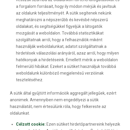
a forgalom forrásait, hogy ily módon mérjük és javítsuk
az oldalunk teljesítményét. A sütik segítenek nekünk
meghatározni a népszerűbb és kevésbé népszerű
oldalakat, és segítségükkel figyeljük a látogatók
mozgását a weboldalon. Továbbá statisztikákat
szolgáltatnak arról, hogy a felhasználók miként
használják weboldalunkat, adatot szolgáltatnak a
hirdetések válaszolási arányáról, azaz arról, hogy milyen
hatékonyak a hirdetéseink. Emellett mérik a weboldalon
felmerülő hibákat. Ezeket a sütiket használjuk továbbá
weboldalunk különböző megjelenésű verzióinak
teszteléséhez.
A sütik által gyűjtött információk aggregált jellegűek, ezért
anonimek. Amennyiben nem engedélyezi a sütik
használatát, nem értesülünk róla, hogy felkereste az
oldalunkat.
Célzott cookie:
Ezen sütiket hirdetőpartnereink helyezik