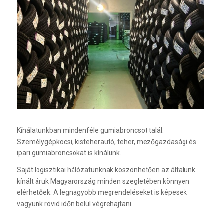
Kínálatunkban mindenféle gumiabroncsot talál.
Személygépkocsi, kisteherautó, teher, mezőgazdasági és
ipari gumiabroncsokat is kínálunk.
Saját logisztikai hálózatunknak köszönhetően az általunk
kínált áruk Magyarország minden szegletében könnyen
elérhetőek. A legnagyobb megrendeléseket is képesek
vagyunk rövid időn belül végrehajtani.