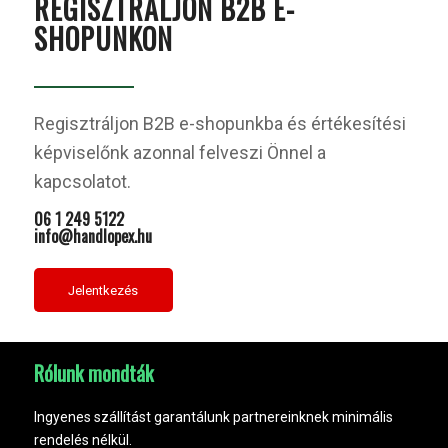
REGISZTRÁLJON B2B E-
SHOPUNKON
Regisztráljon B2B e-shopunkba és értékesítési
képviselőnk azonnal felveszi Önnel a
kapcsolatot.
06 1 249 5122
info@handlopex.hu
Jelentkezés
Rólunk mondták
Ingyenes szállítást garantálunk partnereinknek minimális
rendelés nélkül.