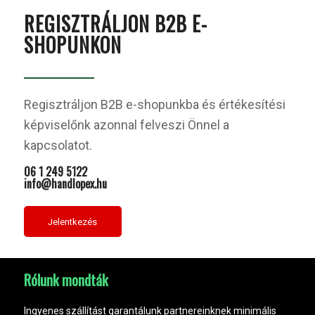
REGISZTRÁLJON B2B E-
SHOPUNKON
Regisztráljon B2B e-shopunkba és értékesítési
képviselőnk azonnal felveszi Önnel a
kapcsolatot.
06 1 249 5122
info@handlopex.hu
Jelentkezés
Rólunk mondták
Ingyenes szállítást garantálunk partnereinknek minimális