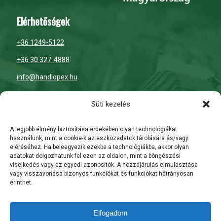
Elérhetőségek
+36 1249-5122
+36 30 327-4888
info@handlopex.hu
Nyitvatartás
Süti kezelés
H-P: 7:00 – 16:00
A legjobb élmény biztosítása érdekében olyan technológiákat
használunk, mint a cookie-k az eszközadatok tárolására és/vagy
Szombat: zárva
eléréséhez. Ha beleegyezik ezekbe a technológiákba, akkor olyan
adatokat dolgozhatunk fel ezen az oldalon, mint a böngészési
Vasárnap: zárva
viselkedés vagy az egyedi azonosítók. A hozzájárulás elmulasztása
vagy visszavonása bizonyos funkciókat és funkciókat hátrányosan
érinthet.
ÁSZF
Általános Szerződési Feltételek
Elfogadom